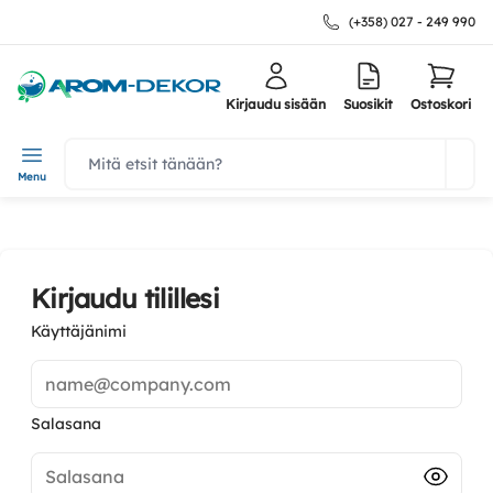
(+358) 027 - 249 990
Kirjaudu sisään
Suosikit
Ostoskori
navbar.quicksearch.label
Menu
Kirjaudu tilillesi
Käyttäjänimi
name@company.com
Salasana
Salasana