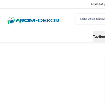
Hallitut
navbar.quicksear
Tuottee