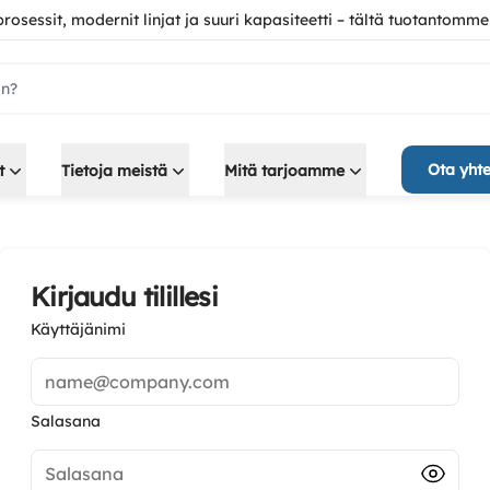
 prosessit, modernit linjat ja suuri kapasiteetti – tältä tuotantomme
ch.label
Ota yhte
t
Tietoja meistä
Mitä tarjoamme
Kirjaudu tilillesi
Käyttäjänimi
name@company.com
Salasana
Salasana