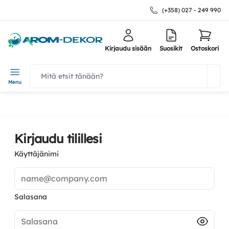
(+358) 027 - 249 990
Kirjaudu sisään
Suosikit
Ostoskori
navbar.quicksearch.label
Menu
Kirjaudu tilillesi
Käyttäjänimi
name@company.com
Salasana
Salasana