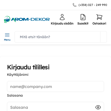
(+358) 027 - 249 990
Kirjaudu sisään
Suosikit
Ostoskori
navbar.quicksearch.label
Menu
Kirjaudu tilillesi
Käyttäjänimi
name@company.com
Salasana
Salasana