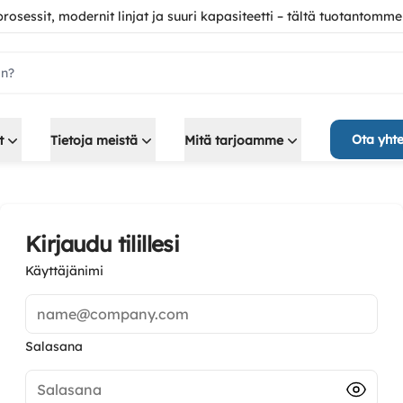
 prosessit, modernit linjat ja suuri kapasiteetti – tältä tuotantomme
ch.label
Ota yhte
t
Tietoja meistä
Mitä tarjoamme
Kirjaudu tilillesi
Käyttäjänimi
name@company.com
Salasana
Salasana