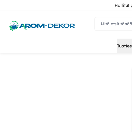
Hallitut
navbar.quicksear
Tuottee