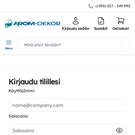
(+358) 027 - 249 990
Kirjaudu sisään
Suosikit
Ostoskori
navbar.quicksearch.label
Menu
Kirjaudu tilillesi
Käyttäjänimi
name@company.com
Salasana
Salasana