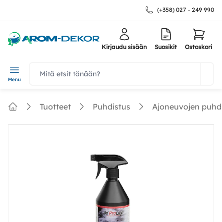
(+358) 027 - 249 990
Kirjaudu sisään
Suosikit
Ostoskori
navbar.quicksearch.label
Menu
Tuotteet
Puhdistus
Ajoneuvojen puhd
Home