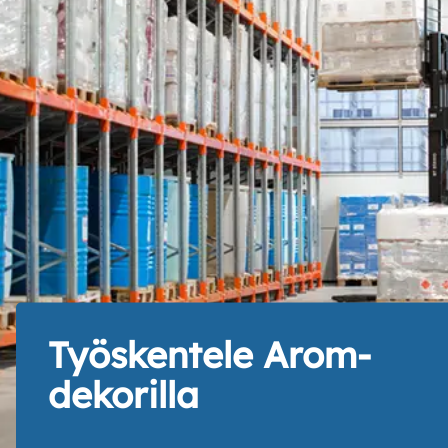
Työskentele Arom-
dekorilla