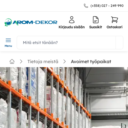
(+358) 027 - 249 990
Kirjaudu sisään
Suosikit
Ostoskori
navbar.quicksearch.label
Menu
Tietoja meistä
Avoimet työpaikat
Home