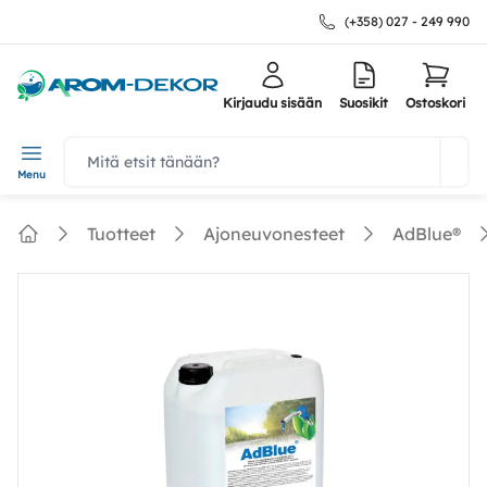
(+358) 027 - 249 990
Kirjaudu sisään
Suosikit
Ostoskori
navbar.quicksearch.label
Menu
Tuotteet
Ajoneuvonesteet
AdBlue®
Home