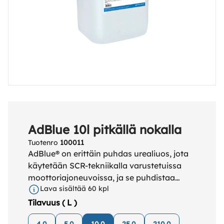
AdBlue 10l pitkällä nokalla
Tuotenro
100011
AdBlue® on erittäin puhdas urealiuos, jota
käytetään SCR-tekniikalla varustetuissa
moottoriajoneuvoissa, ja se puhdistaa
Lava sisältää 60 kpl
pakokaasut typen oksideista.
Tilavuus ( L )