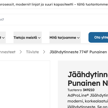
 prosessit, modernit linjat ja suuri kapasiteetti – tältä tuotantomme
ch.label
Ota yhte
t
Tietoja meistä
Mitä tarjoamme
nnesteet
Tiiviste
Jäähdytinneste 774F Punainen
Jäähdytinn
Punainen N
Tuotenro
349210
AdProLine® Jäähdyti
moderni, korkealaatu
jäähdytinneste. Se o