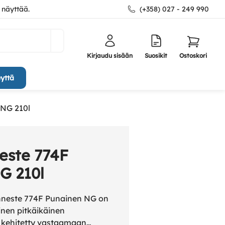
 näyttää.
(+358) 027 - 249 990
Kirjaudu sisään
Suosikit
Ostoskori
yttä
 NG 210l
este 774F
G 210l
nneste 774F Punainen NG on
inen pitkäikäinen
n kehitetty vastaamaan