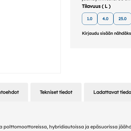
johtavien ajoneuvo- j
Tilavuus ( L )
asettamia entistä ko
1.0
4.0
25.0
Kirjaudu sisään nähdäks
htoehdot
Tekniset tiedot
Ladattavat tiedo
ssa polttomoottoreissa, hybridiautoissa ja epäsuorissa jää