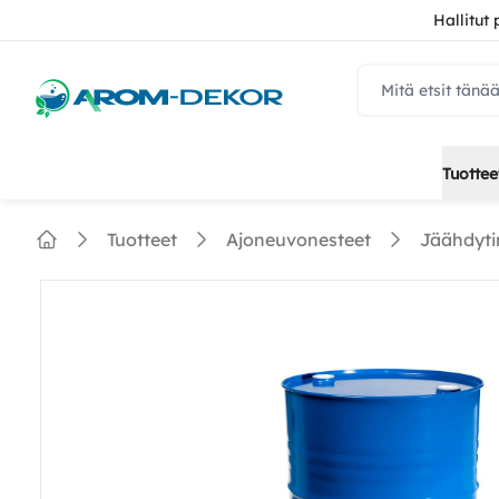
Hallitut
navbar.quicksear
Tuottee
Tuotteet
Ajoneuvonesteet
Jäähdyti
Home