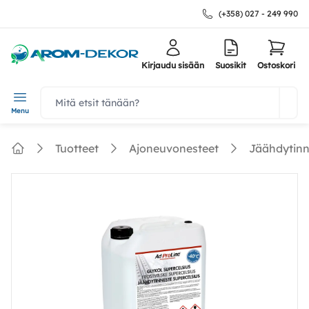
(+358) 027 - 249 990
Kirjaudu sisään
Suosikit
Ostoskori
navbar.quicksearch.label
Menu
Tuotteet
Ajoneuvonesteet
Jäähdytinn
Home