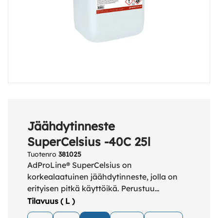
Jäähdytinneste
SuperCelsius -40C 25l
Tuotenro
381025
AdProLine® SuperCelsius on
korkealaatuinen jäähdytinneste, jolla on
erityisen pitkä käyttöikä. Perustuu
orgaanista happoa sisältävään
Tilavuus ( L )
inhibiittoripakettiin.