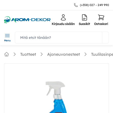
(+358) 027 - 249 990
Kirjaudu sisään
Suosikit
Ostoskori
navbar.quicksearch.label
Menu
Tuotteet
Ajoneuvonesteet
Tuulilasinp
Home