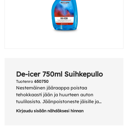
De-icer 750ml Suihkepullo
Tuotenro
650750
Nestemäinen jääraappa poistaa
tehokkaasti jään ja huurteen auton
tuulilasista. Jäänpoistoneste jäisille ja
huurteisille tuulilaseille. Auttaa
Kirjaudu sisään nähdäksesi hinnan
parantamaan näkyvyyttä.