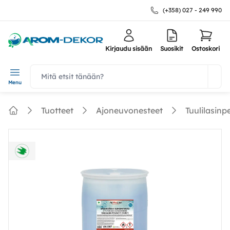
(+358) 027 - 249 990
Kirjaudu sisään
Suosikit
Ostoskori
navbar.quicksearch.label
Menu
Tuotteet
Ajoneuvonesteet
Tuulilasinp
Home