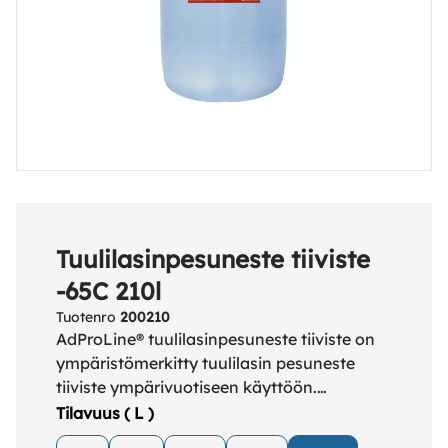
Tuulilasinpesuneste tiiviste
-65C 210l
Tuotenro
200210
AdProLine® tuulilasinpesuneste tiiviste on
ympäristömerkitty tuulilasin pesuneste
tiiviste ympärivuotiseen käyttöön.
Jäätymispistettä säädetään vedellä
Tilavuus ( L )
laimentamalla. Liuottaa tehokkaasti likaa,