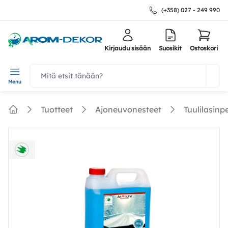
(+358) 027 - 249 990
Kirjaudu sisään
Suosikit
Ostoskori
navbar.quicksearch.label
Menu
Tuotteet
Ajoneuvonesteet
Tuulilasinp
Home