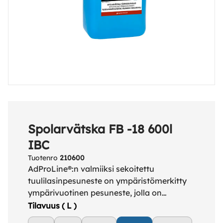
Spolarvätska FB -18 600l
IBC
Tuotenro
210600
AdProLine®:n valmiiksi sekoitettu
tuulilasinpesuneste on ympäristömerkitty
ympärivuotinen pesuneste, jolla on
pakkassuoja -18 °C:een asti. Liuottaa
Tilavuus ( L )
tehokkaasti likaa, tiesuolaa ja