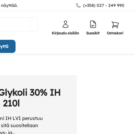
 näyttää.
(+358) 027 - 249 990
Kirjaudu sisään
Suosikit
Ostoskori
yttä
Glykoli 30% IH
 210l
ni IH LVI perustuu
 sitä suositellaan
ys- ja