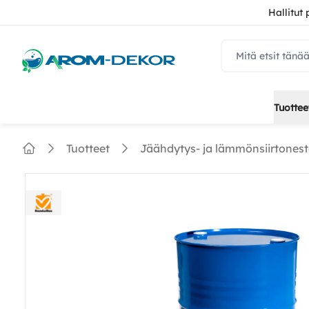
Hallitut
navbar.quicksear
Tuottee
Tuotteet
Jäähdytys- ja lämmönsiirtonest
Home