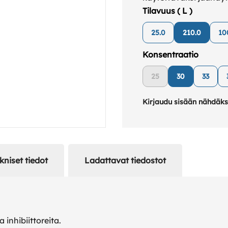
lämmitysjärjestelmiss
Tilavuus ( L )
jäätymisen ja sisältää
25.0
210.0
10
inhibiittoreita.
Konsentraatio
25
30
33
Kirjaudu sisään nähdäks
kniset tiedot
Ladattavat tiedostot
 inhibiittoreita.