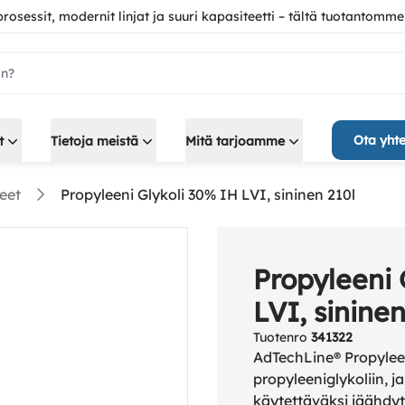
 prosessit, modernit linjat ja suuri kapasiteetti – tältä tuotantomme
ch.label
Ota yhte
t
Tietoja meistä
Mitä tarjoamme
eet
Propyleeni Glykoli 30% IH LVI, sininen 210l
Propyleeni 
LVI, sininen
Tuotenro
341322
AdTechLine® Propylee
propyleeniglykoliin, ja
käytettäväksi jäähdyt