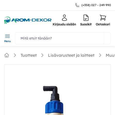
(+358) 027 - 249 990
Kirjaudu sisään
Suosikit
Ostoskori
navbar.quicksearch.label
Menu
Tuotteet
Lisävarusteet ja laitteet
Muut
Home