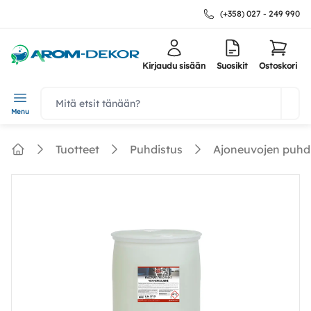
(+358) 027 - 249 990
Kirjaudu sisään
Suosikit
Ostoskori
navbar.quicksearch.label
Menu
Tuotteet
Puhdistus
Ajoneuvojen puhd
Home