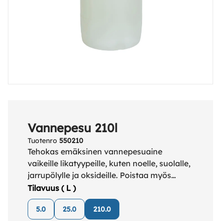
Vannepesu 210l
Tuotenro
550210
Tehokas emäksinen vannepesuaine
vaikeille likatyypeille, kuten noelle, suolalle,
jarrupölylle ja oksideille. Poistaa myös
öljypitoisen lian ja rasvan.
Tilavuus ( L )
5.0
25.0
210.0