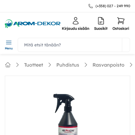
(+358) 027 - 249 990
Kirjaudu sisään
Suosikit
Ostoskori
navbar.quicksearch.label
Menu
Tuotteet
Puhdistus
Rasvanpoisto
Home