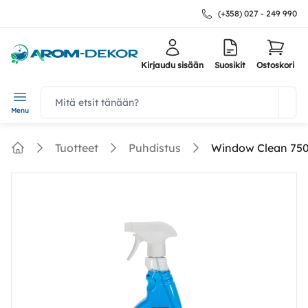
(+358) 027 - 249 990
Kirjaudu sisään
Suosikit
Ostoskori
navbar.quicksearch.label
Menu
Tuotteet
Puhdistus
Window Clean 750
Home